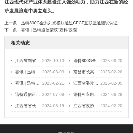
江西现代化产业体系建设注入强劲动力，助力江西在新的经
济发展浪潮中勇立潮头。
上一条：
迅特800G全系列光模块通过CFCF互联互通测试认证
下一条：
喜讯 | 迅特通信荣获“双料”殊荣
相关动态
江西省副省长夏文勇到迅特通信走访调研
2025-10-13
迅特800G全系列光模块通过CFCF互联互通测试认证
2025-06-20
喜讯 | 迅特通信荣获“双料”殊荣
2025-03-03
南昌市长高世文莅临迅特通信调研
2025-02-26
喜讯 | 迅特通信荣获南昌市2024年度制造业重点产业链优强企业
2025-02-21
江西省委常委、南昌市委书记李红军走访慰问迅特通信
2025-02-05
迅特通信正式加入开放数据中心委员会（ODCC）
2024-07-08
迅特AI应用光模块系列成功通过CFCF互联互通测试认证
2024-06-28
江西省省长叶建春到迅特通信调研
2024-03-19
江西省政协副主席、省工商联主席谢茹到迅特通信走访调研
2024-02-20