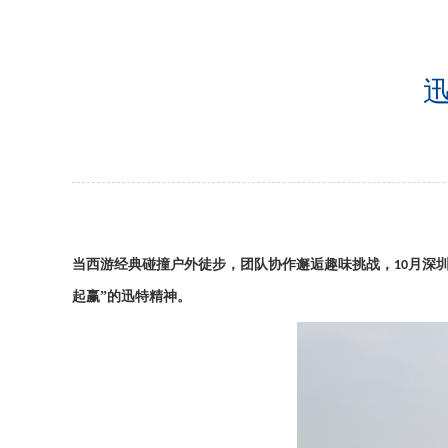
迅
当西游经典碰撞户外徒步，团队协作邂逅趣味挑战，
月深
10
起赢”的迅特精神。