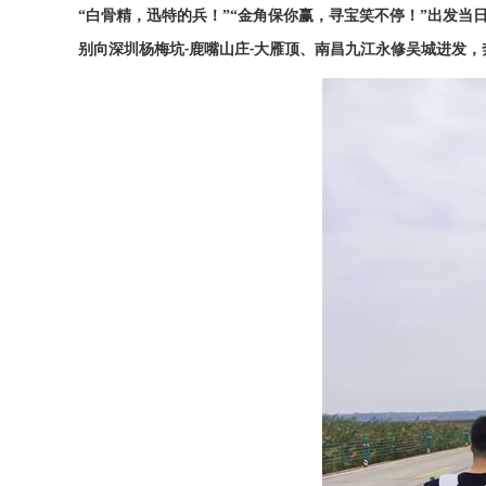
“白骨精，迅特的兵！”“金角保你赢，寻宝笑不停！”出发当
别向深圳杨梅坑
鹿嘴山庄
大雁顶、南昌九江永修吴城进发，
-
-