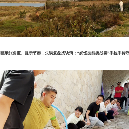
调整纸张角度、提示节奏，失误复盘找诀窍；“妖怪技能挑战赛”手拉手传