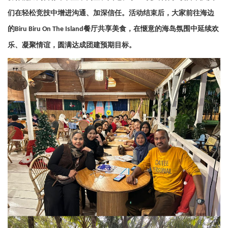
们在轻松竞技中增进沟通、加深信任。活动结束后，大家前往海边
的
餐厅共享美食，在惬意的海岛氛围中延续欢
Biru Biru On The Island
乐、凝聚情谊，圆满达成团建预期目标。