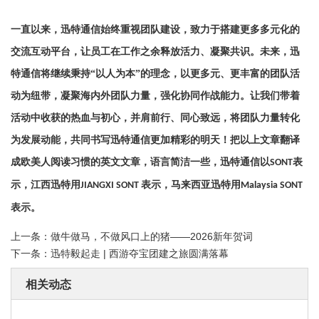
一直以来，迅特通信始终重视团队建设，致力于搭建更多多元化的
交流互动平台，让员工在工作之余释放活力、凝聚共识。未来，迅
特通信将继续秉持
“以人为本”的理念，以更多元、更丰富的团队活
动为纽带，凝聚海内外团队力量，强化协同作战能力。让我们带着
活动中收获的热血与初心，并肩前行、同心致远，将团队力量转化
为发展动能，共同书写迅特通信更加精彩的明天！把以上文章翻译
成欧美人阅读习惯的英文文章，语言简洁一些，迅特通信以
表
SONT
示，江西迅特用
表示，马来西亚迅特用
JIANGXI SONT
Malaysia SONT
表示。
上一条：
做牛做马，不做风口上的猪——2026新年贺词
下一条：
迅特毅起走 | 西游夺宝团建之旅圆满落幕
相关动态