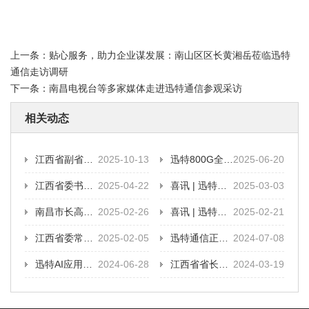
上一条：
贴心服务，助力企业谋发展：南山区区长黄湘岳莅临迅特
通信走访调研
下一条：
南昌电视台等多家媒体走进迅特通信参观采访
相关动态
江西省副省长夏文勇到迅特通信走访调研
2025-10-13
迅特800G全系列光模块通过CFCF互联互通测试认证
2025-06-20
江西省委书记尹弘深入迅特通信进行调研
2025-04-22
喜讯 | 迅特通信荣获“双料”殊荣
2025-03-03
南昌市长高世文莅临迅特通信调研
2025-02-26
喜讯 | 迅特通信荣获南昌市2024年度制造业重点产业链优强企业
2025-02-21
江西省委常委、南昌市委书记李红军走访慰问迅特通信
2025-02-05
迅特通信正式加入开放数据中心委员会（ODCC）
2024-07-08
迅特AI应用光模块系列成功通过CFCF互联互通测试认证
2024-06-28
江西省省长叶建春到迅特通信调研
2024-03-19